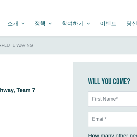
소개
정책
참여하기
SHOW SUBMENU FOR
SHOW SUBMENU FOR
SHOW SUBMENU FOR
소개
정책
참여하기
이벤트
당신
RFLUTE WAVING
Will you come?
ighway, Team 7
First Name*
Email*
How many other peo