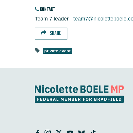
CONTACT
Team 7 leader ·
team7@nicoletteboele.c
SHARE
private event