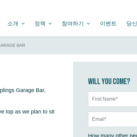
소개
정책
참여하기
SHOW SUBMENU FOR
SHOW SUBMENU FOR
SHOW SUBMENU FOR
소개
정책
참여하기
이벤트
당신
GARAGE BAR
Will you come?
plings Garage Bar,
First Name*
e top as we plan to sit
Email*
How many other peo