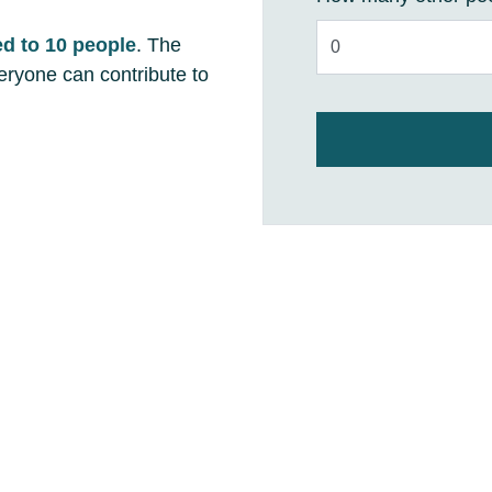
ed
to 10 people
. The
eryone can contribute to