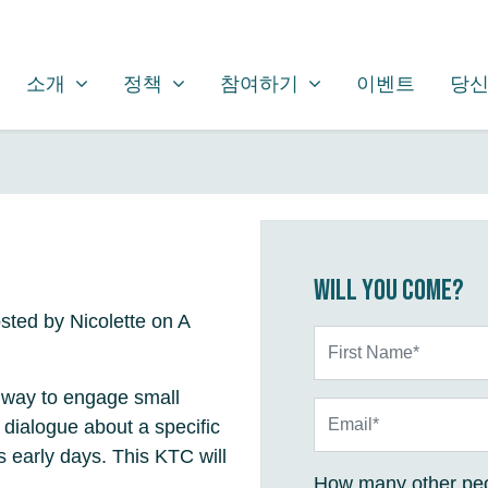
소개
정책
참여하기
SHOW SUBMENU FOR
SHOW SUBMENU FOR
SHOW SUBMENU FOR
(CURRENT)
소개
정책
참여하기
이벤트
당신
Will you come?
sted by Nicolette on A
First Name*
 way to engage small
Email*
 dialogue about a specific
s early days. This KTC will
How many other peo