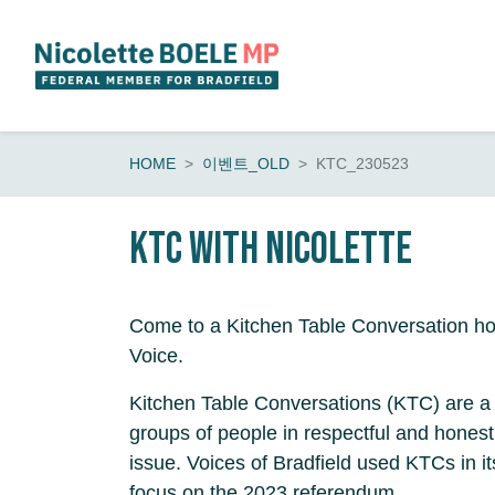
Skip navigation
HOME
이벤트_OLD
KTC_230523
KTC with Nicolette
Come to a Kitchen Table Conversation ho
Voice.
Kitchen Table Conversations (KTC) are a
groups of people in respectful and honest
issue. Voices of Bradfield used KTCs in it
focus on the 2023 referendum.