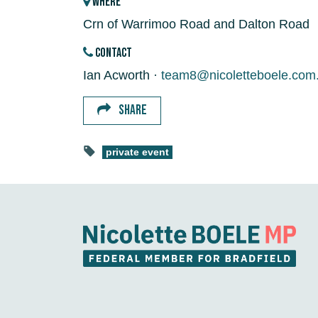
WHERE
Crn of Warrimoo Road and Dalton Road
CONTACT
Ian Acworth ·
team8@nicoletteboele.com
SHARE
private event