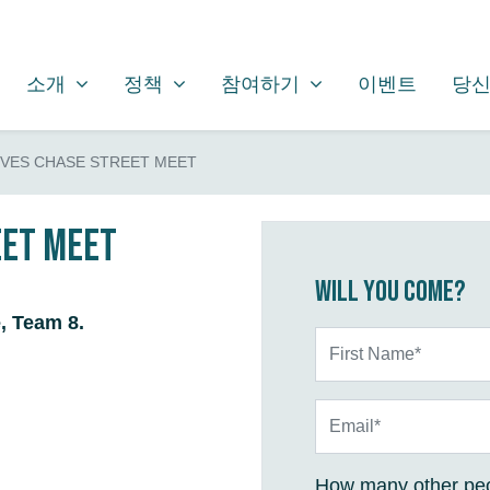
소개
정책
참여하기
SHOW SUBMENU FOR
SHOW SUBMENU FOR
SHOW SUBMENU FOR
소개
정책
참여하기
이벤트
당신
IVES CHASE STREET MEET
eet Meet
Will you come?
e, Team 8.
First Name*
Email*
How many other peo