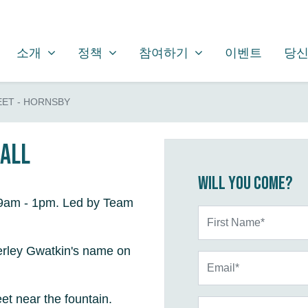
소개
정책
참여하기
SHOW SUBMENU FOR
SHOW SUBMENU FOR
SHOW SUBMENU FOR
소개
정책
참여하기
이벤트
당신
ET - HORNSBY
Mall
Will you come?
 9am - 1pm. Led by Team
First Name*
verley Gwatkin's name on
Email*
eet near the fountain.
Phone