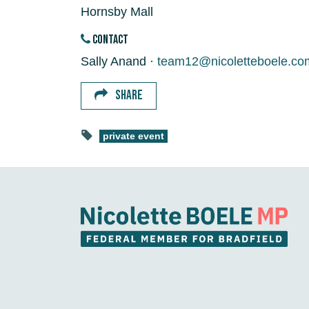
Hornsby Mall
CONTACT
Sally Anand ·
team12@nicoletteboele.co
SHARE
private event