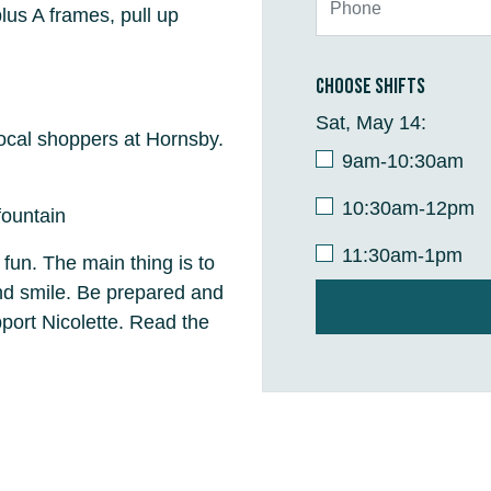
 plus A frames, pull up
Choose shifts
Sat, May 14:
local shoppers at Hornsby.
9am-10:30am
10:30am-12pm
 fountain
11:30am-1pm
 fun. The main thing is to
and smile. Be prepared and
ort Nicolette. Read the