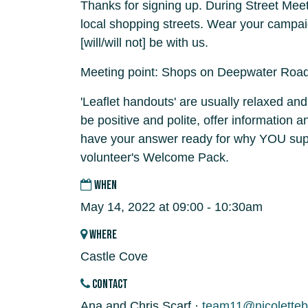
Thanks for signing up. During Street Meet
local shopping streets. Wear your campaign
[will/will not] be with us.
Meeting point: Shops on Deepwater Road
'Leaflet handouts' are usually relaxed and
be positive and polite, offer information 
have your answer ready for why YOU supp
volunteer's Welcome Pack.
WHEN
May 14, 2022 at 09:00 - 10:30am
WHERE
Castle Cove
CONTACT
Ana and Chris Scarf ·
team11@nicoletteb