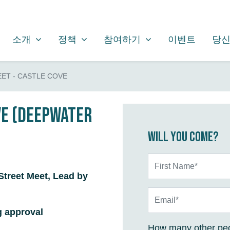
소개
정책
참여하기
SHOW SUBMENU FOR
SHOW SUBMENU FOR
SHOW SUBMENU FOR
소개
정책
참여하기
이벤트
당신
ET - CASTLE COVE
ve (Deepwater
Will you come?
First Name*
Street Meet, Lead by
Email*
g approval
How many other peo