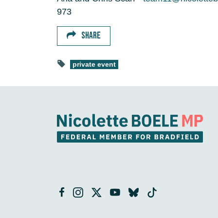
973
SHARE
private event