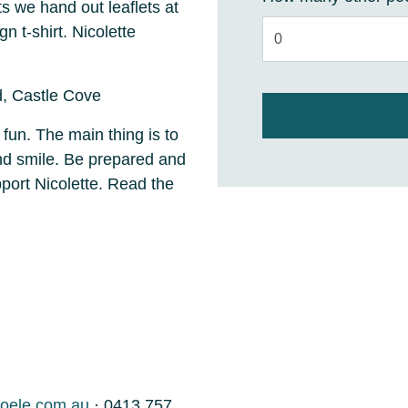
s we hand out leaflets at
 t-shirt. Nicolette
, Castle Cove
 fun. The main thing is to
and smile. Be prepared and
ort Nicolette. Read the
oele.com.au
· 0413 757